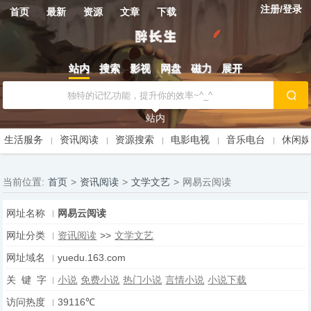
注册/登录
首页
最新
资源
文章
下载
站内
搜索
影视
网盘
磁力
展开
站内
生活服务
资讯阅读
资源搜索
电影电视
音乐电台
休闲
当前位置:
首页
>
资讯阅读
>
文学文艺
>
网易云阅读
网址名称
网易云阅读
网址分类
资讯阅读
>>
文学文艺
网址域名
yuedu.163.com
关 键 字
小说
免费小说
热门小说
言情小说
小说下载
访问热度
39116℃