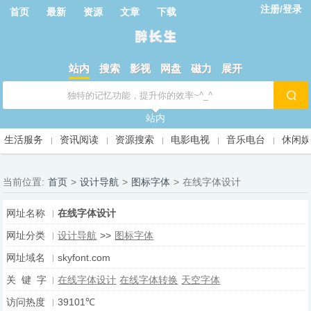
注册/登录
首页
最新
资源
文章
下载
站内
搜索
影视
网盘
磁力
展开
站内
生活服务
资讯阅读
资源搜索
电影电视
音乐电台
休闲
当前位置:
首页
>
设计导航
>
图标字体
>
在线字体设计
网址名称
在线字体设计
网址分类
设计导航
>>
图标字体
网址域名
skyfont.com
关 键 字
在线字体设计
在线字体转换
天空字体
访问热度
39101℃