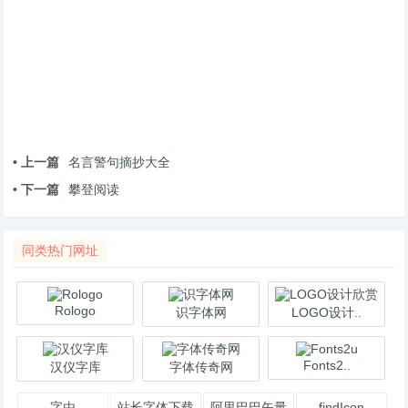
• 上一篇
名言警句摘抄大全
• 下一篇
攀登阅读
同类热门网址
Rologo
识字体网
LOGO设计..
Fonts2..
汉仪字库
字体传奇网
字由
站长字体下载
阿里巴巴矢量
findIcon