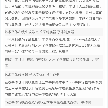
本站平台只是简单供在线字体设计的基础数据分析其价值和可信
度，网站的可靠性和价值仅供参考，在线字体设计真正的价值在于
它是否为社会的发展带来积极促进作用，另外还取决于各种因素的
综合分析。因网站经营内容与范围不受本站限制，本站不对其网站
内容真伪进行评估，建议用户保护好自己的个人信息安全。
艺术字体在线生成器 艺术字转换器 字体转换器
qt86最初是为了黑板报字体参考而创造,现在qt86.com已经成为了
互联网世界最流行的艺术字体在线生成器工具网站,qt86作为互联
网第一款字体转换器一直忠诚且稳定免费的...
在线字体设计_在线字体转换_艺术字体在线设计转换生成_天空字
体
艺术字体转换器 艺术字体在线生成器
在线字体设计网收集整理艺术字体美术字体pop字体等创意字体,集
成艺术字体在线设计智能实现毛笔字体在线生成矢量,提供行书草
书楷书篆书隶书等书法字体在线转换,请牢记天空...
书法字体转换器在线转换-艺术字体在线生成器-第一字体网