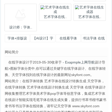
艺术字体在线..
艺术字体在线..
设计师：字体..
字体+排版设
【AI设计】字
在线看字体
书法字体 在线
计：设计师的
体与质感3-八
书法字体转换
网站简介
整容利器，让
步搞定银色字
毛笔书法字体
你的
在线字体设计于2019-05-30收录于
- Exapmple上网导航
设计导
航>图标字体分类中,你可以通过关键字在线字体设计、在线字体转
换、天空字体找到在线字体设计的最新网址skyfont.com。
网站简介：在线字体转换 艺术字体在线设计转换生成 天空字体，
在线字体转换 艺术字体在线设计转换生成 天空字体 在线字体设计
网收集整理艺术字体美术字体pop字体等创意字体，集成艺术字体
在线设计智能实现毛笔字体在线生成矢量，提供行书草书楷书篆书
隶书等书法字体在线转换，请牢记天空字体 www.skyfont.com