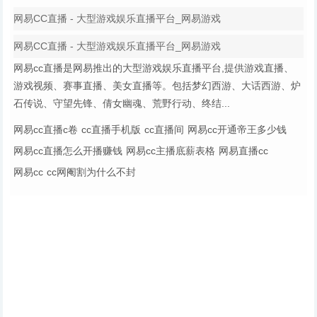
网易CC直播 - 大型游戏娱乐直播平台_网易游戏
网易CC直播 - 大型游戏娱乐直播平台_网易游戏
网易cc直播是网易推出的大型游戏娱乐直播平台,提供游戏直播、
游戏视频、赛事直播、美女直播等。包括梦幻西游、大话西游、炉
石传说、守望先锋、倩女幽魂、荒野行动、终结...
网易cc直播c卷
cc直播手机版
cc直播间
网易cc开通帝王多少钱
网易cc直播怎么开播赚钱
网易cc主播底薪表格
网易直播cc
网易cc
cc网阉割为什么不封