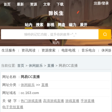
注册/登录
首页
最新
资源
文章
下载
站内
搜索
影视
网盘
磁力
展开
站内
生活服务
资讯阅读
资源搜索
电影电视
音乐电台
休闲
当前位置:
首页
>
休闲娱乐
>
直播
>
网易CC直播
网址名称
网易CC直播
网址分类
休闲娱乐
>>
直播
网址域名
cc.163.com
关 键 字
热门游戏直播
高清游戏直播
游戏直播
手游直播
电子竞技直播