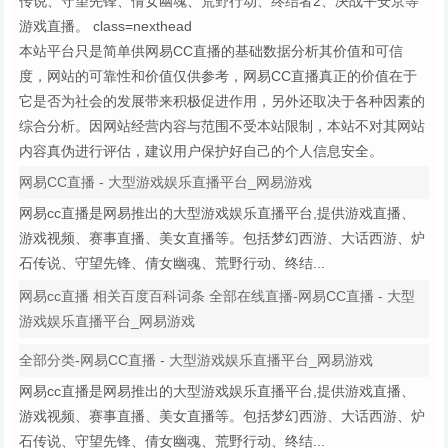
传说、守望先锋、倩女幽魂、荒野行动、终结者2、决战平安京等
游戏直播。 class=nexthead
本站平台只是简单供网易CC直播的基础数据分析其价值和可信
度，网站的可靠性和价值仅供参考，网易CC直播真正的价值在于
它是否为社会的发展带来积极促进作用，另外还取决于各种因素的
综合分析。因网站经营内容与范围不受本站限制，本站不对其网站
内容真伪进行评估，建议用户保护好自己的个人信息安全。
网易CC直播 - 大型游戏娱乐直播平台_网易游戏
网易cc直播是网易推出的大型游戏娱乐直播平台,提供游戏直播、
游戏视频、赛事直播、美女直播等。包括梦幻西游、大话西游、炉
石传说、守望先锋、倩女幽魂、荒野行动、终结...
网易cc直播 相关百度百科词条 全部在线直播-网易CC直播 - 大型
游戏娱乐直播平台_网易游戏
全部分类-网易CC直播 - 大型游戏娱乐直播平台_网易游戏
网易cc直播是网易推出的大型游戏娱乐直播平台,提供游戏直播、
游戏视频、赛事直播、美女直播等。包括梦幻西游、大话西游、炉
石传说、守望先锋、倩女幽魂、荒野行动、终结...