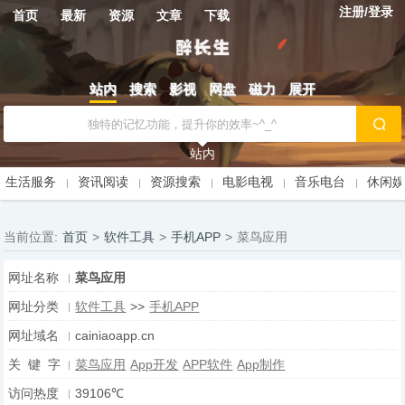
注册/登录
首页
最新
资源
文章
下载
站内
搜索
影视
网盘
磁力
展开
站内
生活服务
资讯阅读
资源搜索
电影电视
音乐电台
休闲
当前位置:
首页
>
软件工具
>
手机APP
>
菜鸟应用
网址名称
菜鸟应用
网址分类
软件工具
>>
手机APP
网址域名
cainiaoapp.cn
关 键 字
菜鸟应用
App开发
APP软件
App制作
访问热度
39106℃