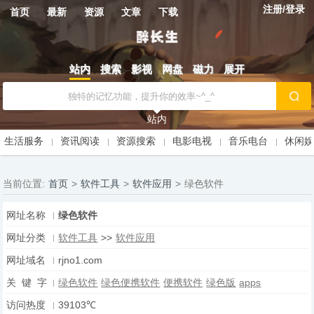
注册/登录
首页
最新
资源
文章
下载
站内
搜索
影视
网盘
磁力
展开
站内
生活服务
资讯阅读
资源搜索
电影电视
音乐电台
休闲
当前位置:
首页
>
软件工具
>
软件应用
>
绿色软件
网址名称
绿色软件
网址分类
软件工具
>>
软件应用
网址域名
rjno1.com
关 键 字
绿色软件
绿色便携软件
便携软件
绿色版
apps
访问热度
39103℃