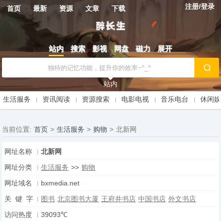
注册/登录
首页
最新
资源
文章
下载
站内
搜索
影视
网盘
磁力
展开
站内
生活服务
资讯阅读
资源搜索
电影电视
音乐电台
休闲
当前位置:
首页
>
生活服务
>
购物
>
北新网
网址名称
北新网
网址分类
生活服务
>>
购物
网址域名
bxmedia.net
关 键 字
图书
北京图书大厦
王府井书店
中国书店
外文书店
访问热度
39093℃