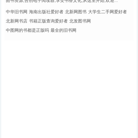
图书资源,告别电子阅读器,享受书香文化,从这里开始,欢迎...
中华旧书网
海南出版社爱好者
北新网图书
大学生二手网爱好者
北新网书店
书籍正版查询爱好者
北发图书网
中图网的书都是正版吗
最全的旧书网