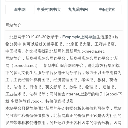
淘书网
中关村图书大
九九藏书网
书问搜索
厦网上书店
网站简介
北新网于2019-05-30收录于
- Exapmple上网导航
生活服务>购
物分类中,你可以通过关键字图书、北京图书大厦、王府井书店、
中国书店、外文书店找到北新网的最新网址bxmedia.net。
网站简介：新华书店综合网购平台，新华书店综合网购平台 北新
网（bxmedia.net）—新华书店综合网购平台，是北京发行集团旗
下的多元文化生活服务平台及电子商务平台，致力于以图书消费为
主，主要经营计算机图书、经济管理图书、考试书、教材、英语
书、法语书、日语书、英文影印书、数学书、物理书 、通信书、
工业技术书、法律书等；同时包含internet上流行的电子书ebook下
载,多媒体教程vbook、特价便宜书以及
本站平台只是简单供北新网的基础数据分析其价值和可信度，网站
的可靠性和价值仅供参考，北新网真正的价值在于它是否为社会的
发展带来积极促进作用，另外还取决于各种因素的综合分析。因网