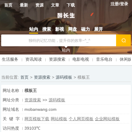
注册/登录
首页
最新
资源
文章
下载
站内
搜索
影视
网盘
磁力
展开
站内
生活服务
资讯阅读
资源搜索
电影电视
音乐电台
休闲
当前位置:
首页
>
资源搜索
>
源码模板
>
模板王
网址名称
模板王
网址分类
资源搜索
>>
源码模板
网址域名
mobanwang.com
关 键 字
网页模板下载
网站模板
个人网页模板
企业网站模板
访问热度
39103℃