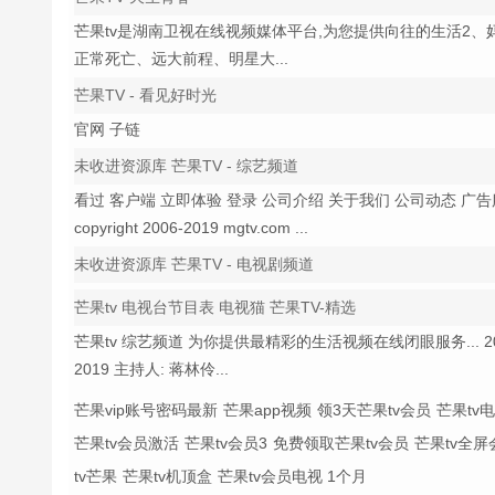
芒果tv是湖南卫视在线视频媒体平台,为您提供向往的生活2
正常死亡、远大前程、明星大...
芒果TV - 看见好时光
官网 子链
未收进资源库 芒果TV - 综艺频道
看过 客户端 立即体验 登录 公司介绍 关于我们 公司动态 广
copyright 2006-2019 mgtv.com ...
未收进资源库 芒果TV - 电视剧频道
芒果tv 电视台节目表 电视猫 芒果TV-精选
芒果tv 综艺频道 为你提供最精彩的生活视频在线闭眼服务... 2019-
2019 主持人: 蒋林伶...
芒果vip账号密码最新
芒果app视频
领3天芒果tv会员
芒果tv
芒果tv会员激活
芒果tv会员3
免费领取芒果tv会员
芒果tv全屏
tv芒果
芒果tv机顶盒
芒果tv会员电视 1个月