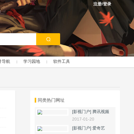
注册/登录
计导航
学习园地
软件工具
同类热门网址
[影视门户]
腾讯视频
2017-01-20
[影视门户]
爱奇艺