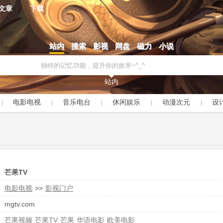
文章
下载
站内
搜索
影视
网盘
磁力
小说
站内
电影电视
音乐电台
休闲娱乐
动漫次元
设
芒果TV
电影电视
>>
影视门户
mgtv.com
芒果视频
芒果TV
芒果
华语电影
欧美电影