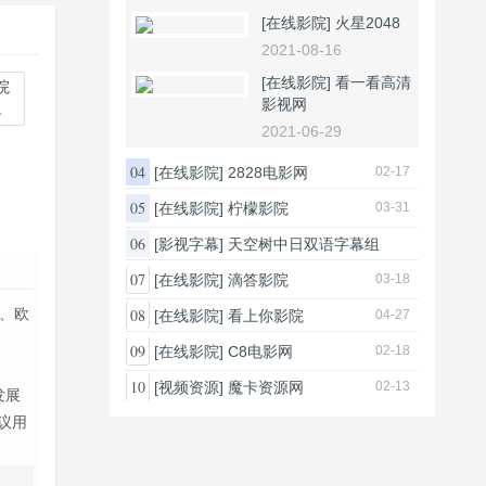
[在线影院]
火星2048
2021-08-16
[在线影院]
看一看高清
影视网
院
2021-06-29
04
[在线影院]
2828电影网
02-17
05
[在线影院]
柠檬影院
03-31
06
[影视字幕]
天空树中日双语字幕组
05-30
07
[在线影院]
滴答影院
03-18
影、欧
08
[在线影院]
看上你影院
04-27
09
[在线影院]
C8电影网
02-18
10
[视频资源]
魔卡资源网
02-13
发展
议用