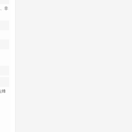
计、非
先锋