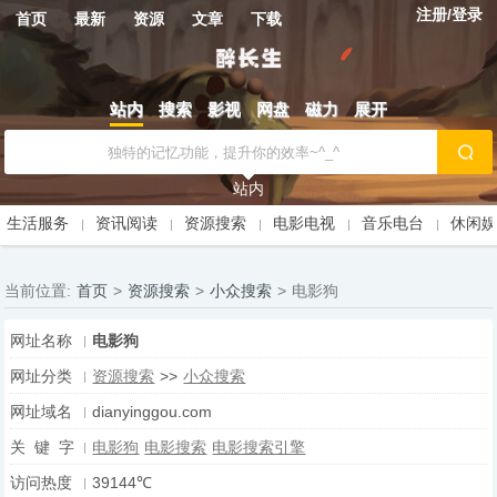
注册/登录
首页
最新
资源
文章
下载
站内
搜索
影视
网盘
磁力
展开
站内
生活服务
资讯阅读
资源搜索
电影电视
音乐电台
休闲
当前位置:
首页
>
资源搜索
>
小众搜索
>
电影狗
网址名称
电影狗
网址分类
资源搜索
>>
小众搜索
网址域名
dianyinggou.com
关 键 字
电影狗
电影搜索
电影搜索引擎
访问热度
39144℃