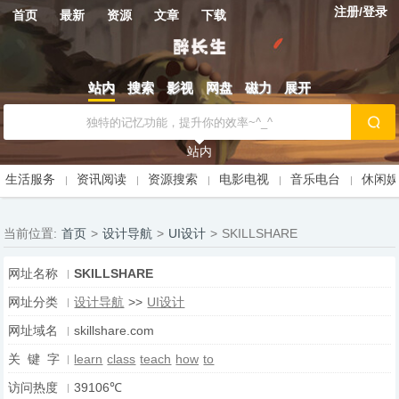
注册/登录
首页
最新
资源
文章
下载
站内
搜索
影视
网盘
磁力
展开
站内
生活服务
资讯阅读
资源搜索
电影电视
音乐电台
休闲
当前位置:
首页
>
设计导航
>
UI设计
>
SKILLSHARE
网址名称
SKILLSHARE
网址分类
设计导航
>>
UI设计
网址域名
skillshare.com
关 键 字
learn
class
teach
how
to
访问热度
39106℃