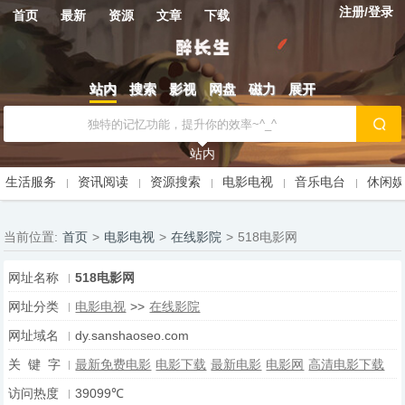
注册/登录
首页
最新
资源
文章
下载
站内
搜索
影视
网盘
磁力
展开
站内
生活服务
资讯阅读
资源搜索
电影电视
音乐电台
休闲
当前位置:
首页
>
电影电视
>
在线影院
>
518电影网
网址名称
518电影网
网址分类
电影电视
>>
在线影院
网址域名
dy.sanshaoseo.com
关 键 字
最新免费电影
电影下载
最新电影
电影网
高清电影下载
访问热度
39099℃