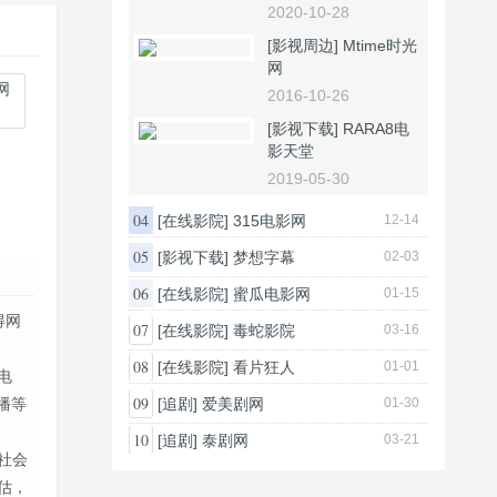
2020-10-28
[影视周边]
Mtime时光
网
2016-10-26
网
[影视下载]
RARA8电
影天堂
2019-05-30
04
[在线影院]
315电影网
12-14
05
[影视下载]
梦想字幕
02-03
06
[在线影院]
蜜瓜电影网
01-15
得网
07
[在线影院]
毒蛇影院
03-16
08
[在线影院]
看片狂人
01-01
电
09
播等
[追剧]
爱美剧网
01-30
10
[追剧]
泰剧网
03-21
社会
估，