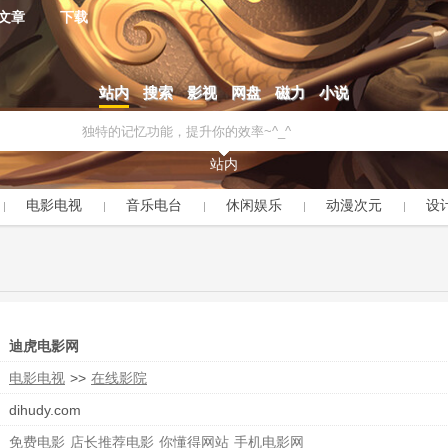
文章
下载
站内
搜索
影视
网盘
磁力
小说
站内
电影电视
音乐电台
休闲娱乐
动漫次元
设
迪虎电影网
电影电视
>>
在线影院
dihudy.com
免费电影
店长推荐电影
你懂得网站
手机电影网