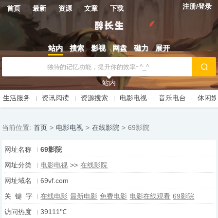
注册/登录
首页
最新
资源
文章
下载
站内
搜索
影视
网盘
磁力
展开
站内
生活服务
资讯阅读
资源搜索
电影电视
音乐电台
休闲
当前位置:
首页
>
电影电视
>
在线影院
>
69影院
网址名称
69影院
网址分类
电影电视
>>
在线影院
网址域名
69vf.com
关 键 字
在线电影
最新电影
免费电影
电影在线观看
69影院
访问热度
39111℃