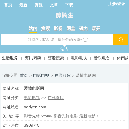
注册/登录
首页
最新
资源
文章
下载
站内
搜索
影视
网盘
磁力
展开
站内
生活服务
资讯阅读
资源搜索
电影电视
音乐电台
休闲
当前位置:
首页
>
电影电视
>
在线影院
>
爱情电影网
网址名称
爱情电影网
网址分类
电影电视
>>
在线影院
网址域名
aqdyen.com
关 键 字
影音先锋
xfplay
影音先锋电影
最新电影！
访问热度
39097℃