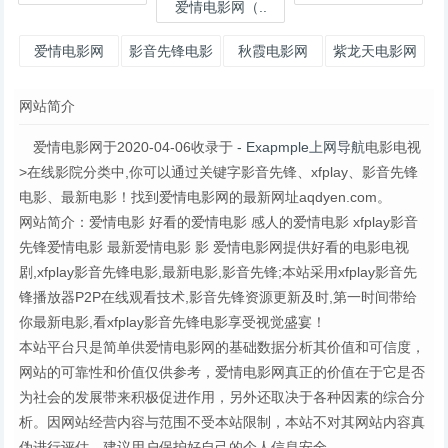
爱情电影网（..
爱情电影网
影音先锋电影
秋霞电影网
紫龙天电影网
网站简介
爱情电影网于2020-04-06收录于
- Exapmple上网导航
电影电视
>在线影院分类中,你可以通过关键字影音先锋、xfplay、影音先锋
电影、最新电影！找到爱情电影网的最新网址aqdyen.com。
网站简介：爱情电影 好看的爱情电影 感人的爱情电影 xfplay影音
先锋爱情电影 最新爱情电影 影 爱情电影网提供好看的电影电视
剧,xfplay影音先锋电影,最新电影,影音先锋;本站采用xfplay影音先
锋播放器P2P在线观看技术,影音先锋资源更新及时,第一时间带给
你最新电影,看xfplay影音先锋电影享受视觉盛宴！
本站平台只是简单供爱情电影网的基础数据分析其价值和可信度，
网站的可靠性和价值仅供参考，爱情电影网真正的价值在于它是否
为社会的发展带来积极促进作用，另外还取决于各种因素的综合分
析。因网站经营内容与范围不受本站限制，本站不对其网站内容真
伪进行评估，建议用户保护好自己的个人信息安全。