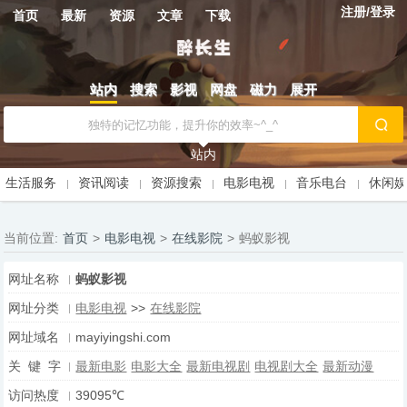
注册/登录
首页
最新
资源
文章
下载
站内
搜索
影视
网盘
磁力
展开
站内
生活服务
资讯阅读
资源搜索
电影电视
音乐电台
休闲
当前位置:
首页
>
电影电视
>
在线影院
>
蚂蚁影视
网址名称
蚂蚁影视
网址分类
电影电视
>>
在线影院
网址域名
mayiyingshi.com
关 键 字
最新电影
电影大全
最新电视剧
电视剧大全
最新动漫
访问热度
39095℃