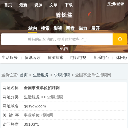
注册/登录
首页
最新
资源
文章
下载
站内
搜索
影视
网盘
磁力
展开
站内
生活服务
资讯阅读
资源搜索
电影电视
音乐电台
休闲
当前位置:
首页
>
生活服务
>
求职招聘
>
全国事业单位招聘网
网址名称
全国事业单位招聘网
网址分类
生活服务
>>
求职招聘
网址域名
qgsydw.com
关 键 字
事业单位
招聘网
访问热度
39103℃