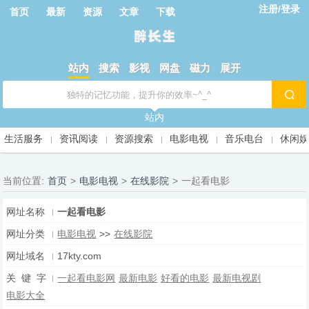
注册/登录
首页
最新
资源
文章
下载
站内
搜索
影视
网盘
磁力
展开
站内
生活服务
资讯阅读
资源搜索
电影电视
音乐电台
休闲
当前位置:
首页
>
电影电视
>
在线影院
>
一起看电影
网址名称
一起看电影
网址分类
电影电视
>>
在线影院
网址域名
17kty.com
关 键 字
一起看电影网
最新电影
好看的电影
最新电视剧
电影大全