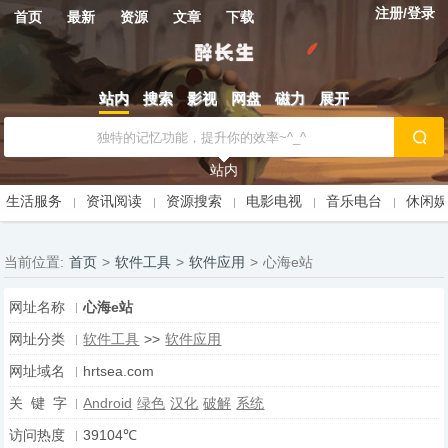
注册/登录
首页
最新
资源
文章
下载
站内
搜索
影视
网盘
磁力
展开
站内
生活服务
资讯阅读
资源搜索
电影电视
音乐电台
休闲
当前位置:
首页
>
软件工具
>
软件应用
>
心海e站
网址名称
心海e站
网址分类
软件工具
>>
软件应用
网址域名
hrtsea.com
关 键 字
Android
绿色
汉化
破解
系统
访问热度
39104℃