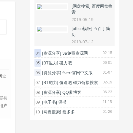
[网盘搜索]
百度网盘搜
索
2019-05-19
[office模板]
五百丁简
历
2019-07-12
04
[资源分享]
3a免费资源网
02-15
05
[BT磁力]
磁力吧
06-01
06
[资源分享]
fiverr官网中文版
01-07
网址
07
[BT磁力]
傻逼吧 磁力链接搜索
02-19
08
[资源分享]
QQ爹博客
06-23
展带
09
[电子书]
偶书
11-15
用户
10
[网盘搜索]
盘多多
01-26