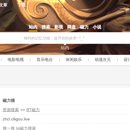
文章
下载
站内
搜索
影视
网盘
磁力
小说
站内
电影电视
音乐电台
休闲娱乐
动漫次元
设
磁力猫
资源搜索
>>
BT磁力
zhcl.ciligou.live
搜一搜
bt磁力搜索