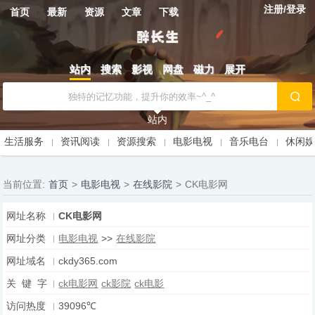
注册/登录
首页
最新
资源
文章
下载
站内
搜索
影视
网盘
磁力
展开
站内
生活服务
资讯阅读
资源搜索
电影电视
音乐电台
休闲
当前位置:
首页
>
电影电视
>
在线影院
>
CK电影网
网址名称
CK电影网
网址分类
电影电视
>>
在线影院
网址域名
ckdy365.com
关 键 字
ck电影网
ck影院
ck电影
访问热度
39096℃