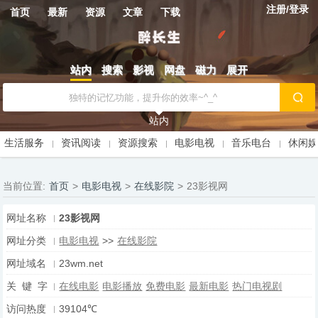
注册/登录
首页
最新
资源
文章
下载
站内
搜索
影视
网盘
磁力
展开
站内
生活服务
资讯阅读
资源搜索
电影电视
音乐电台
休闲
当前位置:
首页
>
电影电视
>
在线影院
>
23影视网
网址名称
23影视网
网址分类
电影电视
>>
在线影院
网址域名
23wm.net
关 键 字
在线电影
电影播放
免费电影
最新电影
热门电视剧
访问热度
39104℃