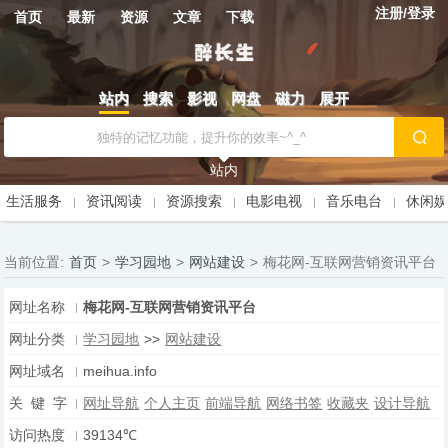
注册/登录
首页
最新
资源
文章
下载
站内
搜索
影视
网盘
磁力
展开
站内
生活服务
资讯阅读
资源搜索
电影电视
音乐电台
休闲
当前位置:
首页
>
学习园地
>
网站建设
>
梅花网-互联网营销资讯平台
网址名称
梅花网-互联网营销资讯平台
网址分类
学习园地
>>
网站建设
网址域名
meihua.info
关 键 字
网址导航
个人主页
前端导航
网络书签
收藏夹
设计导航
访问热度
39134℃