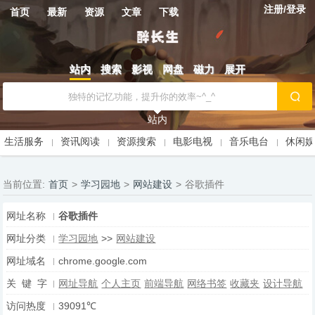
注册/登录
首页
最新
资源
文章
下载
站内
搜索
影视
网盘
磁力
展开
站内
生活服务
资讯阅读
资源搜索
电影电视
音乐电台
休闲
当前位置:
首页
>
学习园地
>
网站建设
>
谷歌插件
网址名称
谷歌插件
网址分类
学习园地
>>
网站建设
网址域名
chrome.google.com
关 键 字
网址导航
个人主页
前端导航
网络书签
收藏夹
设计导航
访问热度
39091℃