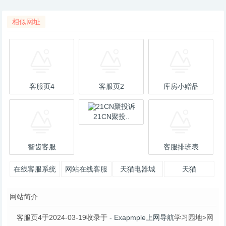
相似网址
客服页4
客服页2
库房小赠品
21CN聚投..
智齿客服
客服排班表
在线客服系统
网站在线客服
天猫电器城
天猫
系统集成所有
网站简介
在线客服代码|
网
客服页4于2024-03-19收录于
- Exapmple上网导航
学习园地>网