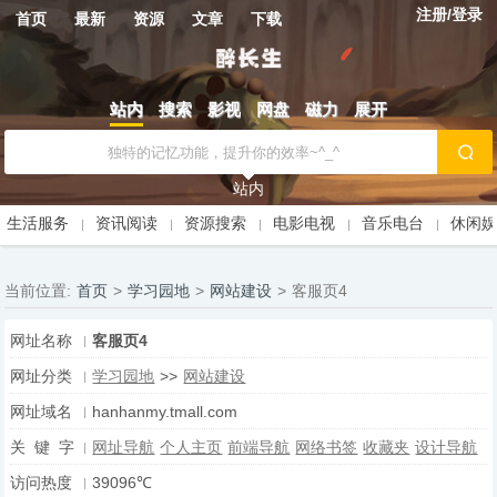
注册/登录
首页
最新
资源
文章
下载
站内
搜索
影视
网盘
磁力
展开
站内
生活服务
资讯阅读
资源搜索
电影电视
音乐电台
休闲
当前位置:
首页
>
学习园地
>
网站建设
>
客服页4
网址名称
客服页4
网址分类
学习园地
>>
网站建设
网址域名
hanhanmy.tmall.com
关 键 字
网址导航
个人主页
前端导航
网络书签
收藏夹
设计导航
访问热度
39096℃