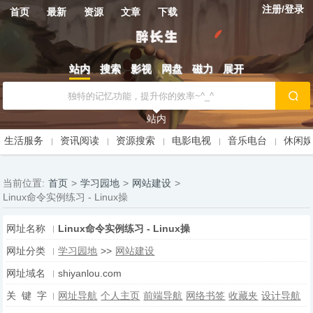
注册/登录
首页
最新
资源
文章
下载
站内
搜索
影视
网盘
磁力
展开
站内
生活服务
资讯阅读
资源搜索
电影电视
音乐电台
休闲
当前位置:
首页
>
学习园地
>
网站建设
>
Linux命令实例练习 - Linux操
网址名称
Linux命令实例练习 - Linux操
网址分类
学习园地
>>
网站建设
网址域名
shiyanlou.com
关 键 字
网址导航
个人主页
前端导航
网络书签
收藏夹
设计导航