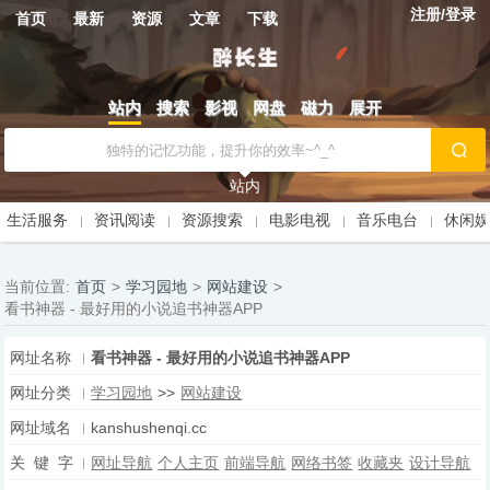
注册/登录
首页
最新
资源
文章
下载
站内
搜索
影视
网盘
磁力
展开
站内
生活服务
资讯阅读
资源搜索
电影电视
音乐电台
休闲
当前位置:
首页
>
学习园地
>
网站建设
>
看书神器 - 最好用的小说追书神器APP
网址名称
看书神器 - 最好用的小说追书神器APP
网址分类
学习园地
>>
网站建设
网址域名
kanshushenqi.cc
关 键 字
网址导航
个人主页
前端导航
网络书签
收藏夹
设计导航