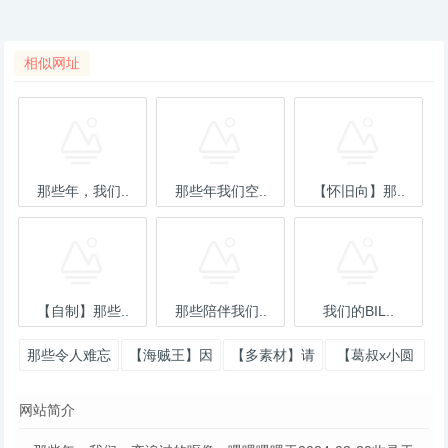
相似网址
那些年，我们..
那些年我们空..
【怀旧向】那..
【自制】那些..
那些陪伴我们..
我们的BIL..
那些令人难忘
【海贼王】因
【多素材】请
【葛叔x小圆
的365天 - 嗶
为他是我们的
铭记我们所相
脸】7.14，我
网站简介
哩嗶哩 -
船长！ - 嗶哩
遇的世界 - 嗶
们的约定 -