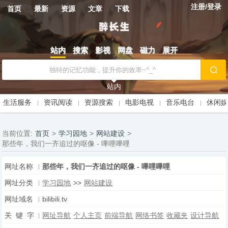
注册/登录
首页
最新
资源
文章
下载
站内
搜索
影视
网盘
磁力
展开
站内
生活服务
资讯阅读
资源搜索
电影电视
音乐电台
休闲
当前位置:
首页
>
学习园地
>
网站建设
>
那些年，我们一齐追过的呕像 - 嗶哩嗶哩
网址名称
那些年，我们一齐追过的呕像 - 嗶哩嗶哩
网址分类
学习园地
>>
网站建设
网址域名
bilibili.tv
关 键 字
网址导航
个人主页
前端导航
网络书签
收藏夹
设计导航