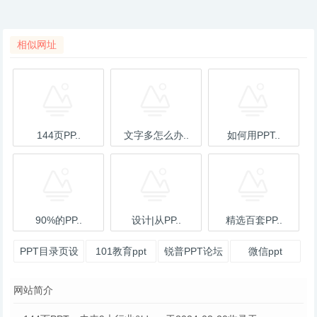
相似网址
144页PP..
文字多怎么办..
如何用PPT..
90%的PP..
设计|从PP..
精选百套PP..
PPT目录页设
101教育ppt
锐普PPT论坛
微信ppt
计没有思路，
网站简介
高手告诉你看
这