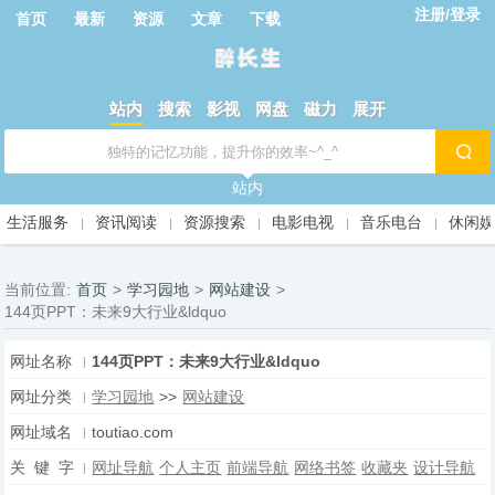
注册/登录
首页
最新
资源
文章
下载
站内
搜索
影视
网盘
磁力
展开
站内
生活服务
资讯阅读
资源搜索
电影电视
音乐电台
休闲
当前位置:
首页
>
学习园地
>
网站建设
>
144页PPT：未来9大行业&ldquo
网址名称
144页PPT：未来9大行业&ldquo
网址分类
学习园地
>>
网站建设
网址域名
toutiao.com
关 键 字
网址导航
个人主页
前端导航
网络书签
收藏夹
设计导航