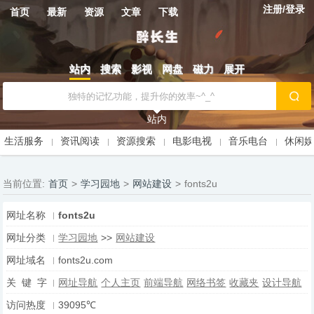
注册/登录
首页
最新
资源
文章
下载
站内
搜索
影视
网盘
磁力
展开
站内
生活服务
资讯阅读
资源搜索
电影电视
音乐电台
休闲
当前位置:
首页
>
学习园地
>
网站建设
>
fonts2u
网址名称
fonts2u
网址分类
学习园地
>>
网站建设
网址域名
fonts2u.com
关 键 字
网址导航
个人主页
前端导航
网络书签
收藏夹
设计导航
访问热度
39095℃