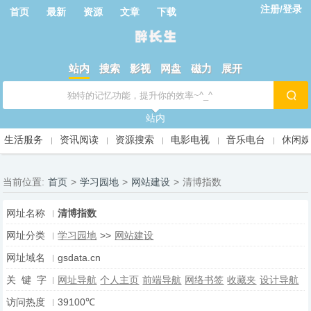
注册/登录
首页
最新
资源
文章
下载
站内
搜索
影视
网盘
磁力
展开
站内
生活服务
资讯阅读
资源搜索
电影电视
音乐电台
休闲
当前位置:
首页
>
学习园地
>
网站建设
>
清博指数
网址名称
清博指数
网址分类
学习园地
>>
网站建设
网址域名
gsdata.cn
关 键 字
网址导航
个人主页
前端导航
网络书签
收藏夹
设计导航
访问热度
39100℃