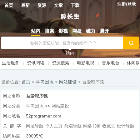
注册/登录
首页
最新
资源
文章
下载
站内
搜索
影视
网盘
磁力
展开
站内
生活服务
资讯阅读
资源搜索
电影电视
音乐电台
休闲
当前位置:
首页
>
学习园地
>
网站建设
>
吾爱程序猿
网址名称
吾爱程序猿
网址分类
学习园地
>>
网站建设
网址域名
52programer.com
关 键 字
网址导航
个人主页
前端导航
网络书签
收藏夹
设计导航
访问热度
39095℃