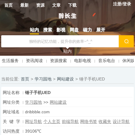
注册/登录
首页
最新
资源
文章
下载
站内
搜索
影视
网盘
磁力
展开
站内
生活服务
资讯阅读
资源搜索
电影电视
音乐电台
休闲
当前位置:
首页
>
学习园地
>
网站建设
>
锤子手机UED
网址名称
锤子手机UED
网址分类
学习园地
>>
网站建设
网址域名
dribbble.com
关 键 字
网址导航
个人主页
前端导航
网络书签
收藏夹
设计导航
访问热度
39106℃