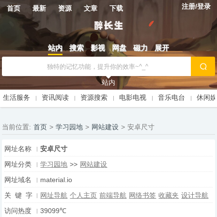
注册/登录
首页
最新
资源
文章
下载
站内
搜索
影视
网盘
磁力
展开
站内
生活服务
资讯阅读
资源搜索
电影电视
音乐电台
休闲
当前位置:
首页
>
学习园地
>
网站建设
>
安卓尺寸
网址名称
安卓尺寸
网址分类
学习园地
>>
网站建设
网址域名
material.io
关 键 字
网址导航
个人主页
前端导航
网络书签
收藏夹
设计导航
访问热度
39099℃