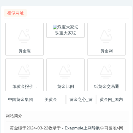
相似网址
珠宝大家坛
黄金瞳
黄金网
纸黄金报价 ..
黄金比例
纸黄金交易通
中国黄金集团
美黄金
黄金之心_黄
黄金网_国内
协同办公
(GLNC) _ 期
金之心漫画_
最具影响力的
网站简介
货行情 _ 东
黄金之心漫画
黄金投资服务
全集
平台
黄金瞳于2024-03-22收录于
- Exapmple上网导航
学习园地>网