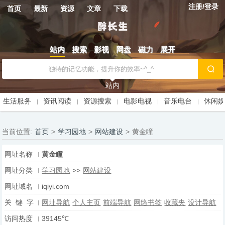
注册/登录
首页
最新
资源
文章
下载
站内
搜索
影视
网盘
磁力
展开
站内
生活服务
资讯阅读
资源搜索
电影电视
音乐电台
休闲
当前位置:
首页
>
学习园地
>
网站建设
>
黄金瞳
网址名称
黄金瞳
网址分类
学习园地
>>
网站建设
网址域名
iqiyi.com
关 键 字
网址导航
个人主页
前端导航
网络书签
收藏夹
设计导航
访问热度
39145℃