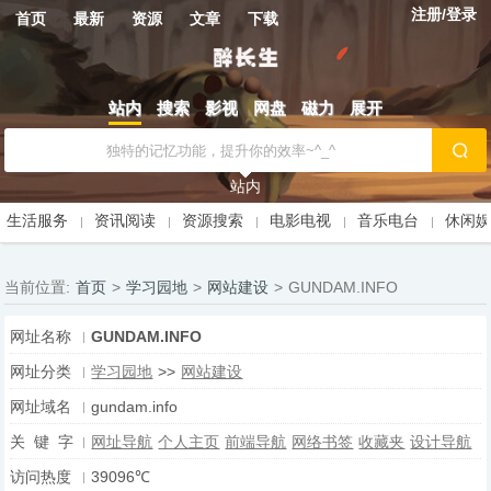
注册/登录
首页
最新
资源
文章
下载
站内
搜索
影视
网盘
磁力
展开
站内
生活服务
资讯阅读
资源搜索
电影电视
音乐电台
休闲
当前位置:
首页
>
学习园地
>
网站建设
>
GUNDAM.INFO
网址名称
GUNDAM.INFO
网址分类
学习园地
>>
网站建设
网址域名
gundam.info
关 键 字
网址导航
个人主页
前端导航
网络书签
收藏夹
设计导航
访问热度
39096℃