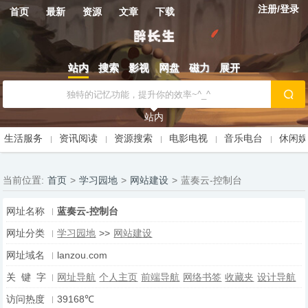
注册/登录
首页
最新
资源
文章
下载
站内
搜索
影视
网盘
磁力
展开
站内
生活服务
资讯阅读
资源搜索
电影电视
音乐电台
休闲
当前位置:
首页
>
学习园地
>
网站建设
>
蓝奏云-控制台
网址名称
蓝奏云-控制台
网址分类
学习园地
>>
网站建设
网址域名
lanzou.com
关 键 字
网址导航
个人主页
前端导航
网络书签
收藏夹
设计导航
访问热度
39168℃