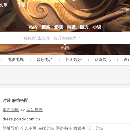
文章
下载
站内
搜索
影视
网盘
磁力
小说
站内
电影电视
音乐电台
休闲娱乐
动漫次元
设
时装 服饰搭配
学习园地
>>
网站建设
dress.pclady.com.cn
网址导航
个人主页
前端导航
网络书签
收藏夹
设计导航