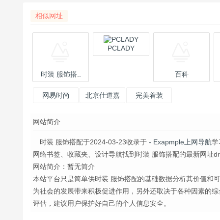
相似网址
PCLADY
时装 服饰搭..
百科
网易时尚
北京仕道嘉
完美着装
人传媒有限
——走近服
网站简介
公司嘉人网
饰艺术
时装 服饰搭配于2024-03-23收录于
- Exapmple上网导航
学
网络书签、收藏夹、设计导航找到时装 服饰搭配的最新网址dress.pc
网站简介：暂无简介
本站平台只是简单供时装 服饰搭配的基础数据分析其价值和
为社会的发展带来积极促进作用，另外还取决于各种因素的综
评估，建议用户保护好自己的个人信息安全。