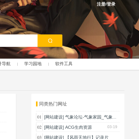
注册/登录
计导航
学习园地
软件工具
同类热门网址
01
[网站建设]
气象论坛-气象家园_气象...
03-18
02
[网站建设]
ACG生肉资源
03-19
03
[网站建设]
【风雨天地行】记录片