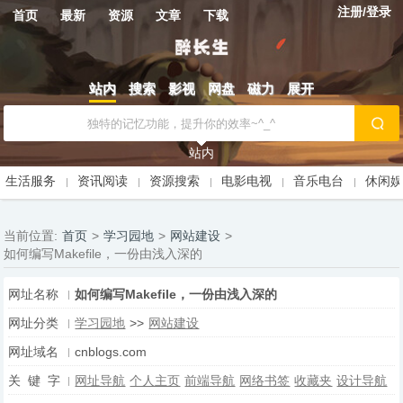
注册/登录
首页
最新
资源
文章
下载
站内
搜索
影视
网盘
磁力
展开
站内
生活服务
资讯阅读
资源搜索
电影电视
音乐电台
休闲
当前位置:
首页
>
学习园地
>
网站建设
>
如何编写Makefile，一份由浅入深的
网址名称
如何编写Makefile，一份由浅入深的
网址分类
学习园地
>>
网站建设
网址域名
cnblogs.com
关 键 字
网址导航
个人主页
前端导航
网络书签
收藏夹
设计导航