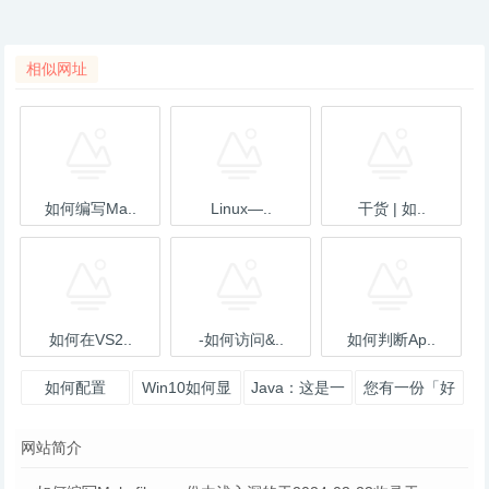
相似网址
如何编写Ma..
Linux—..
干货 | 如..
如何在VS2..
-如何访问&..
如何判断Ap..
如何配置
Win10如何显
Java：这是一
您有一份「好
pom.xml用
示实时网速 -
份全面 & 详细
用又不会出错
网站简介
maven打包j
黑泽君
的Has
的照明大法」
的快