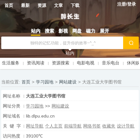
注册/登录
首页
最新
资源
文章
下载
站内
搜索
影视
网盘
磁力
展开
站内
生活服务
资讯阅读
资源搜索
电影电视
音乐电台
休闲
当前位置:
首页
>
学习园地
>
网站建设
>
大连工业大学图书馆
网址名称
大连工业大学图书馆
网址分类
学习园地
>>
网站建设
网址域名
lib.dlpu.edu.cn
关 键 字
网址导航
个人主页
前端导航
网络书签
收藏夹
设计导航
访问热度
39100℃