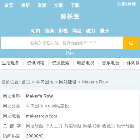
注册/登录
首页
最新
资源
文章
下载
站内
搜索
影视
网盘
磁力
展开
站内
生活服务
资讯阅读
资源搜索
电影电视
音乐电台
休闲
当前位置:
首页
>
学习园地
>
网站建设
>
Maker's Row
网址名称
Maker's Row
网址分类
学习园地
>>
网站建设
网址域名
makersrow.com
关 键 字
网址导航
个人主页
前端导航
网络书签
收藏夹
设计导航
访问热度
39096℃