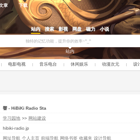
文章
下载
站内
搜索
影视
网盘
磁力
小说
站内
电影电视
音乐电台
休闲娱乐
动漫次元
设
響 - HiBiKi Radio Sta
学习园地
>>
网站建设
hibiki-radio.jp
网址导航
个人主页
前端导航
网络书签
收藏夹
设计导航