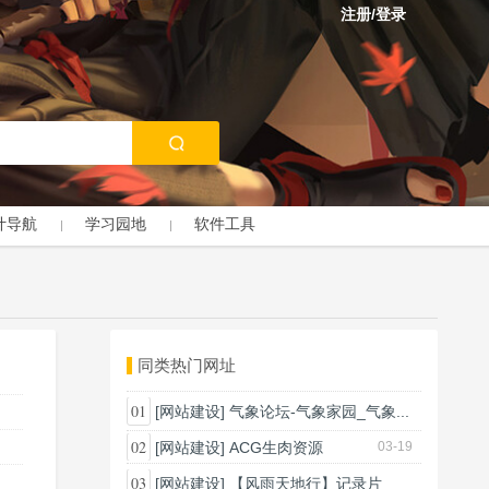
注册/登录
计导航
学习园地
软件工具
同类热门网址
01
[网站建设]
气象论坛-气象家园_气象...
03-18
02
[网站建设]
ACG生肉资源
03-19
03
[网站建设]
【风雨天地行】记录片