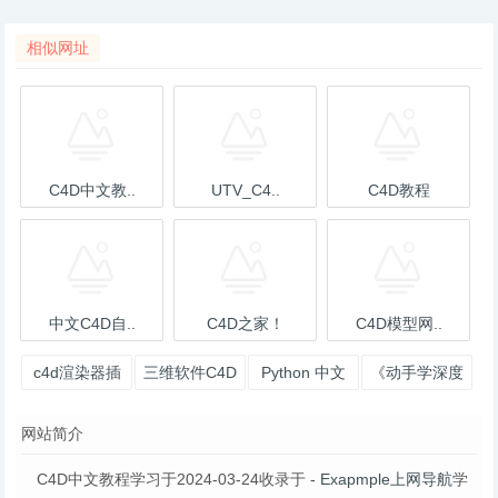
相似网址
C4D中文教..
UTV_C4..
C4D教程
中文C4D自..
C4D之家！
C4D模型网..
c4d渲染器插
三维软件C4D
Python 中文
《动手学深度
件_c4d插件_
R20破解版
学习大本营
学习》：面向
网站简介
菜鸟C4D
中文读者、能
运行
C4D中文教程学习于2024-03-24收录于
- Exapmple上网导航
学