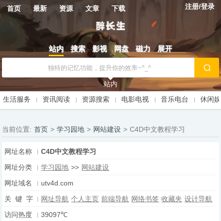
注册/登录
首页
最新
资源
文章
下载
站内
搜索
影视
网盘
磁力
展开
站内
生活服务
资讯阅读
资源搜索
电影电视
音乐电台
休闲
当前位置:
首页
>
学习园地
>
网站建设
>
C4D中文教程学习
网址名称
C4D中文教程学习
网址分类
学习园地
>>
网站建设
网址域名
utv4d.com
关 键 字
网址导航
个人主页
前端导航
网络书签
收藏夹
设计导航
访问热度
39097℃