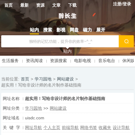
注册/登录
首页
最新
资源
文章
下载
站内
搜索
影视
网盘
磁力
展开
站内
生活服务
资讯阅读
资源搜索
电影电视
音乐电台
休闲
当前位置:
首页
>
学习园地
>
网站建设
>
超实用！写给非设计师的名片制作基础指南
网址名称
超实用！写给非设计师的名片制作基础指南
网址分类
学习园地
>>
网站建设
网址域名
uisdc.com
关 键 字
网址导航
个人主页
前端导航
网络书签
收藏夹
设计导航