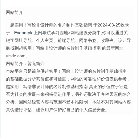
业平面设计师
典！教你从零
完全自学指南
验！聊聊设计
网站简介
常用的那些中
开始学配色
| 优设网 -
师成长的五个
文字
（一）
阶段
超实用！写给非设计师的名片制作基础指南 于2024-03-25收录
于
- Exapmple上网导航
学习园地>网站建设分类中,你可以通过关
键字网址导航、个人主页、前端导航、网络书签、收藏夹、设计导
航找到超实用！写给非设计师的名片制作基础指南 的最新网址
uisdc.com。
网站简介：暂无简介
本站平台只是简单供超实用！写给非设计师的名片制作基础指南
的基础数据分析其价值和可信度，网站的可靠性和价值仅供参考，
超实用！写给非设计师的名片制作基础指南 真正的价值在于它是
否为社会的发展带来积极促进作用，另外还取决于各种因素的综合
分析。因网站经营内容与范围不受本站限制，本站不对其网站内容
真伪进行评估，建议用户保护好自己的个人信息安全。