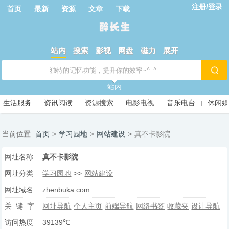
注册/登录
首页
最新
资源
文章
下载
站内
搜索
影视
网盘
磁力
展开
站内
生活服务
资讯阅读
资源搜索
电影电视
音乐电台
休闲
当前位置:
首页
>
学习园地
>
网站建设
>
真不卡影院
网址名称
真不卡影院
网址分类
学习园地
>>
网站建设
网址域名
zhenbuka.com
关 键 字
网址导航
个人主页
前端导航
网络书签
收藏夹
设计导航
访问热度
39139℃