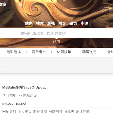
文章
下载
站内
搜索
影视
网盘
磁力
小说
站内
电影电视
音乐电台
休闲娱乐
动漫次元
设
dat
MyBatis实现SaveOrUpdat
学习园地
>>
网站建设
my.oschina.net
网址导航
个人主页
前端导航
网络书签
收藏夹
设计导航