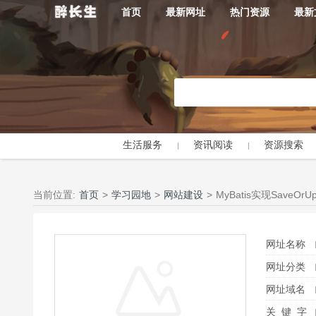
首页
最新网址
热门资源
最新
生活服务
资讯阅读
资源搜索
当前位置:
首页
>
学习园地
>
网站建设
>
MyBatis实现SaveOrUp
网址名称
网址分类
网址域名
关 键 字