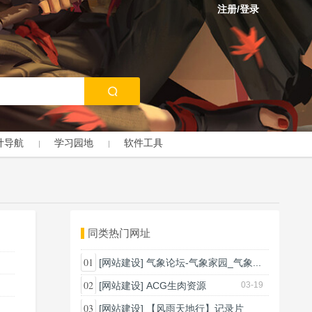
注册/登录
计导航
学习园地
软件工具
同类热门网址
01
[网站建设]
气象论坛-气象家园_气象...
03-18
02
[网站建设]
ACG生肉资源
03-19
03
[网站建设]
【风雨天地行】记录片