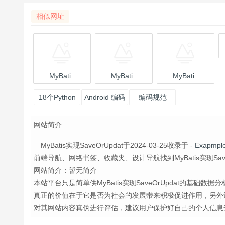
相似网址
MyBati..
MyBati..
MyBati..
18个Python
Android 编码
编码规范
爬虫实战案
规范及代码
网站简介
例（已开
风格
源）
MyBatis实现SaveOrUpdat于2024-03-25收录于
- Exapm
前端导航、网络书签、收藏夹、设计导航找到MyBatis实现SaveOrU
网站简介：暂无简介
本站平台只是简单供MyBatis实现SaveOrUpdat的基础数据
真正的价值在于它是否为社会的发展带来积极促进作用，另外
对其网站内容真伪进行评估，建议用户保护好自己的个人信息