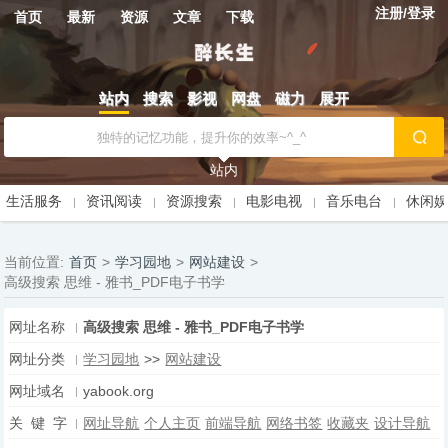
注册/登录
首页
最新
资源
文章
下载
站内
搜索
影视
网盘
磁力
展开
站内
生活服务
资讯阅读
资源搜索
电影电视
音乐电台
休闲
当前位置:
首页
>
学习园地
>
网站建设
>
高级搜索 思维 - 雅书_PDF电子书学
网址名称
高级搜索 思维 - 雅书_PDF电子书学
网址分类
学习园地
>>
网站建设
网址域名
yabook.org
关 键 字
网址导航
个人主页
前端导航
网络书签
收藏夹
设计导航