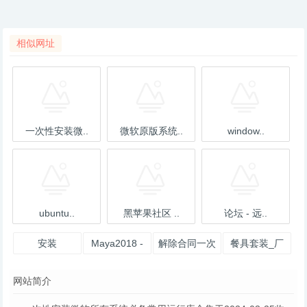
相似网址
一次性安装微..
微软原版系统..
window..
ubuntu..
黑苹果社区 ..
论坛 - 远..
安装
Maya2018 -
解除合同一次
餐具套装_厂
Requests —
下载 - 安装
性补偿金怎么
家一次性外卖
网站简介
Reques
做账？-会计
筷子四件套餐
学堂
具打