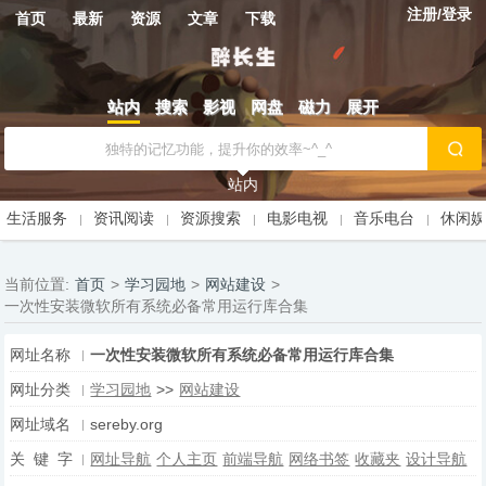
注册/登录
首页
最新
资源
文章
下载
站内
搜索
影视
网盘
磁力
展开
站内
生活服务
资讯阅读
资源搜索
电影电视
音乐电台
休闲
当前位置:
首页
>
学习园地
>
网站建设
>
一次性安装微软所有系统必备常用运行库合集
网址名称
一次性安装微软所有系统必备常用运行库合集
网址分类
学习园地
>>
网站建设
网址域名
sereby.org
关 键 字
网址导航
个人主页
前端导航
网络书签
收藏夹
设计导航