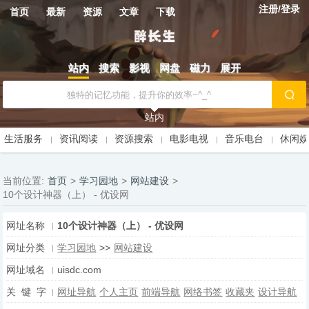
注册/登录
首页
最新
资源
文章
下载
站内
搜索
影视
网盘
磁力
展开
站内
生活服务
资讯阅读
资源搜索
电影电视
音乐电台
休闲
当前位置:
首页
>
学习园地
>
网站建设
>
10个设计神器（上） - 优设网
网址名称
10个设计神器（上） - 优设网
网址分类
学习园地
>>
网站建设
网址域名
uisdc.com
关 键 字
网址导航
个人主页
前端导航
网络书签
收藏夹
设计导航