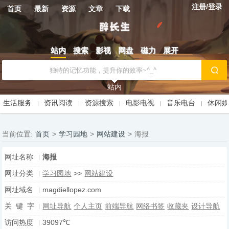
注册/登录
首页
最新
资源
文章
下载
站内
搜索
影视
网盘
磁力
展开
站内
生活服务
资讯阅读
资源搜索
电影电视
音乐电台
休闲
当前位置:
首页
>
学习园地
>
网站建设
>
海报
网址名称
海报
网址分类
学习园地
>>
网站建设
网址域名
magdiellopez.com
关 键 字
网址导航
个人主页
前端导航
网络书签
收藏夹
设计导航
访问热度
39097℃