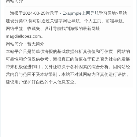
网站简介
海报设计制作
图片-在线海
述导航、促销
－稿
报制作
模
海报于2024-03-25收录于
- Exapmple上网导航
学习园地>网站
建设分类中,你可以通过关键字网址导航、个人主页、前端导航、
网络书签、收藏夹、设计导航找到海报的最新网址
magdiellopez.com。
网站简介：暂无简介
本站平台只是简单供海报的基础数据分析其价值和可信度，网站的
可靠性和价值仅供参考，海报真正的价值在于它是否为社会的发展
带来积极促进作用，另外还取决于各种因素的综合分析。因网站经
营内容与范围不受本站限制，本站不对其网站内容真伪进行评估，
建议用户保护好自己的个人信息安全。