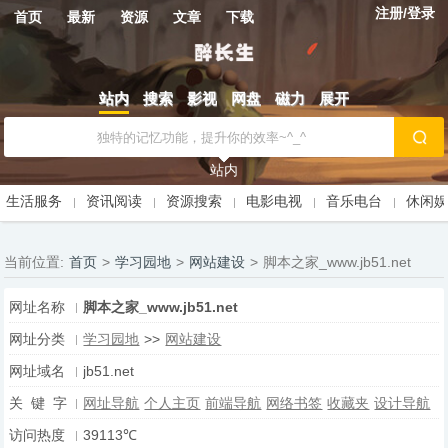
注册/登录
首页
最新
资源
文章
下载
站内
搜索
影视
网盘
磁力
展开
站内
生活服务
资讯阅读
资源搜索
电影电视
音乐电台
休闲
当前位置:
首页
>
学习园地
>
网站建设
>
脚本之家_www.jb51.net
网址名称
脚本之家_www.jb51.net
网址分类
学习园地
>>
网站建设
网址域名
jb51.net
关 键 字
网址导航
个人主页
前端导航
网络书签
收藏夹
设计导航
访问热度
39113℃